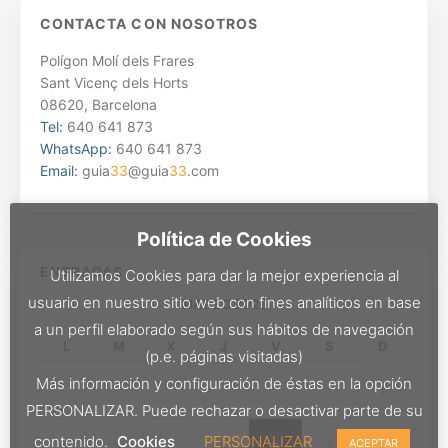
CONTACTA CON NOSOTROS
Polígon Molí dels Frares
Sant Vicenç dels Horts
08620, Barcelona
Tel:
640 641 873
WhatsApp:
640 641 873
Email:
guia
33
@guia
33
.com
Política de Cookies
ENTRADAS
Utilizamos Cookies para dar la mejor experiencia al
usuario en nuestro sitio web con fines analíticos en base
MARZO 2026
a un perfil elaborado según sus hábitos de navegación
L
M
X
J
V
S
D
(p.e. páginas visitadas)
Más información y configuración de éstas en la opción
1
PERSONALIZAR. Puede rechazar o desactivar parte de su
contenido.
Cookies
PERSONALIZAR
ACEPTAR
2
3
4
5
6
7
8