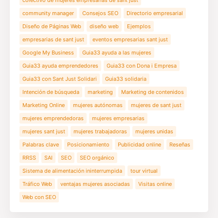
colectivo de mujeres empresarias de sant just
community manager
Consejos SEO
Directorio empresarial
Diseño de Páginas Web
diseño web
Ejemplos
empresarias de sant just
eventos empresarias sant just
Google My Business
Guia33 ayuda a las mujeres
Guia33 ayuda emprendedores
Guia33 con Dona i Empresa
Guia33 con Sant Just Solidari
Guia33 solidaria
Intención de búsqueda
marketing
Marketing de contenidos
Marketing Online
mujeres autónomas
mujeres de sant just
mujeres emprendedoras
mujeres empresarias
mujeres sant just
mujeres trabajadoras
mujeres unidas
Palabras clave
Posicionamiento
Publicidad online
Reseñas
RRSS
SAI
SEO
SEO orgánico
Sistema de alimentación ininterrumpida
tour virtual
Tráfico Web
ventajas mujeres asociadas
Visitas online
Web con SEO