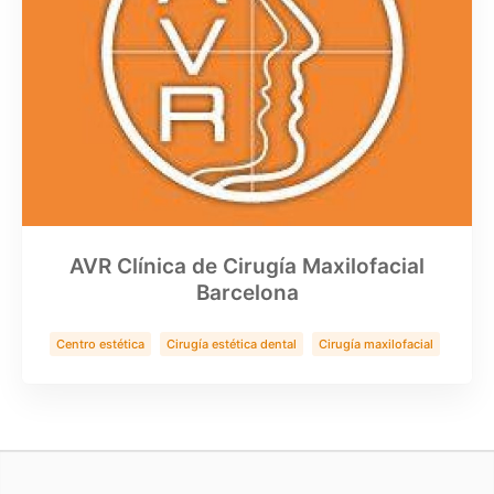
AVR Clínica de Cirugía Maxilofacial
Barcelona
Centro estética
Cirugía estética dental
Cirugía maxilofacial
Clínica Dental
Implantes zigomaticos
Rinoplastia
Salud