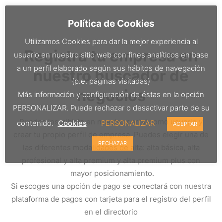
Política de Cookies
Utilizamos Cookies para dar la mejor experiencia al
Registra tu empresa en
usuario en nuestro sitio web con fines analíticos en base
a un perfil elaborado según sus hábitos de navegación
nuestro buscador de
(p.e. páginas visitadas)
negocios
Más información y configuración de éstas en la opción
PERSONALIZAR. Puede rechazar o desactivar parte de su
Puedes inscribirte en nuestro portal como usuario y
contenido.
Cookies
PERSONALIZAR
ACEPTAR
crear tu propio perfil de empresa. Puedes elegir una de
RECHAZAR
las diferentes modalidades de alta: alta básica, alta
profesional y alta premium y alta premium plus con
mayor posicionamiento.
Si escoges una opción de pago se conectará con nuestra
plataforma de pagos con tarjeta para el registro del perfil
en el directorio