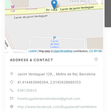
Leaflet
| Map data ©
OpenStreetMap
contributors,
CC-BY-SA
ADDRESS & CONTACT
Jacint Verdaguer 129, , Molins de Rei, Barcelona
41.414483996294, 2.0145629889103
646726850
freshbugaderiamolinsderei@gmail.com
http://www.facebook.com/BugaderiaFreshMolins