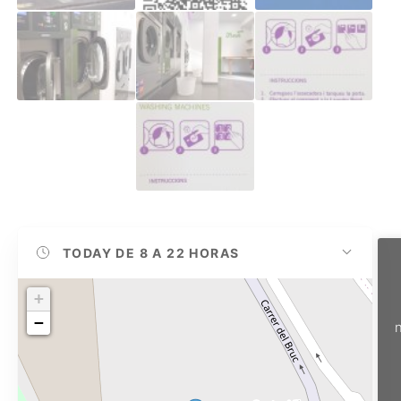
TODAY
DE 8 A 22 HORAS
+
−
n