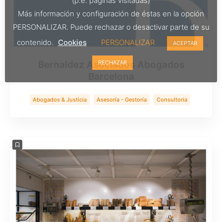
(p.e. páginas visitadas)
Más información y configuración de éstas en la opción
PERSONALIZAR. Puede rechazar o desactivar parte de su
contenido.
Cookies
PERSONALIZAR
ACEPTAR
Bernaldez Asociados Abogados
RECHAZAR
Barcelona
Abogados & Justicia
Asesoría - Gestoría
Consultoria
Servicios