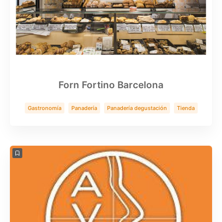
Forn Fortino Barcelona
Gastronomía
Panadería
Panadería degustación
Tienda