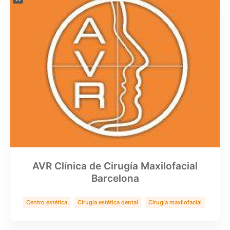
AVR Clínica de Cirugía Maxilofacial
Barcelona
Centro estética
Cirugía estética dental
Cirugía maxilofacial
Clínica Dental
Implantes zigomaticos
Rinoplastia
Salud