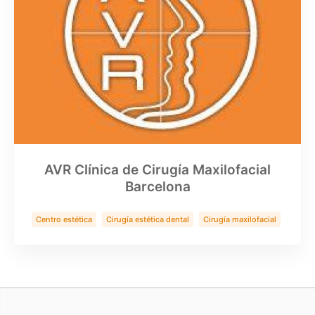
AVR Clínica de Cirugía Maxilofacial
Barcelona
Centro estética
Cirugía estética dental
Cirugía maxilofacial
Clínica Dental
Implantes zigomaticos
Rinoplastia
Salud