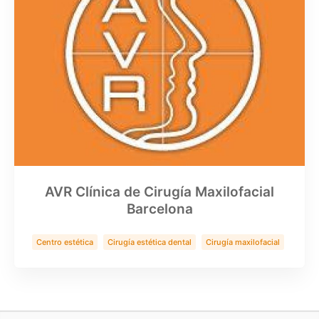
AVR Clínica de Cirugía Maxilofacial
Barcelona
Centro estética
Cirugía estética dental
Cirugía maxilofacial
Clínica Dental
Implantes zigomaticos
Rinoplastia
Salud