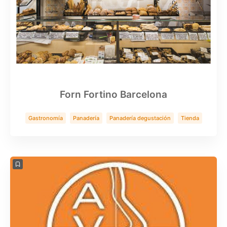
Forn Fortino Barcelona
Gastronomía
Panadería
Panadería degustación
Tienda