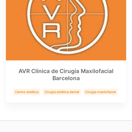
AVR Clínica de Cirugía Maxilofacial
Barcelona
Centro estética
Cirugía estética dental
Cirugía maxilofacial
Clínica Dental
Implantes zigomaticos
Rinoplastia
Salud