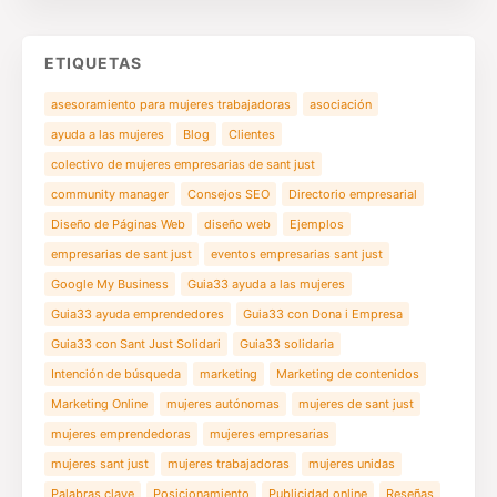
ETIQUETAS
asesoramiento para mujeres trabajadoras
asociación
ayuda a las mujeres
Blog
Clientes
colectivo de mujeres empresarias de sant just
community manager
Consejos SEO
Directorio empresarial
Diseño de Páginas Web
diseño web
Ejemplos
empresarias de sant just
eventos empresarias sant just
Google My Business
Guia33 ayuda a las mujeres
Guia33 ayuda emprendedores
Guia33 con Dona i Empresa
Guia33 con Sant Just Solidari
Guia33 solidaria
Intención de búsqueda
marketing
Marketing de contenidos
Marketing Online
mujeres autónomas
mujeres de sant just
mujeres emprendedoras
mujeres empresarias
mujeres sant just
mujeres trabajadoras
mujeres unidas
Palabras clave
Posicionamiento
Publicidad online
Reseñas