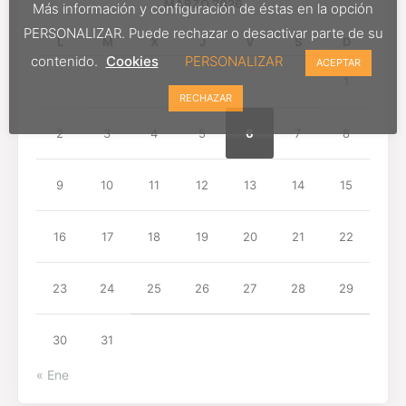
MARZO 2026
Más información y configuración de éstas en la opción
PERSONALIZAR. Puede rechazar o desactivar parte de su
L
M
X
J
V
S
D
contenido.
Cookies
PERSONALIZAR
ACEPTAR
1
RECHAZAR
2
3
4
5
6
7
8
9
10
11
12
13
14
15
16
17
18
19
20
21
22
23
24
25
26
27
28
29
30
31
« Ene