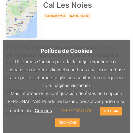
Cal Les Noies
Gastronomía
Restaurante
El menú es una excelente manera de acercarse a la
Política de Cookies
cocina de este restaurante a un precio muy asequible.
Utilizamos Cookies para dar la mejor experiencia al
Entre los platos que encontramos en los dos menús
usuario en nuestro sitio web con fines analíticos en base
destacan elaboraciones como el bacalao frito con salsa
a un perfil elaborado según sus hábitos de navegación
de soja y miel o el huevo frito con foie…
(p.e. páginas visitadas)
Rossend Arus, 2, 08901, Hospitalet de Llobregat,
ADDRESS:
Más información y configuración de éstas en la opción
Barcelona
PERSONALIZAR. Puede rechazar o desactivar parte de su
http://www.calesnoies.com
WEB:
contenido.
Cookies
PERSONALIZAR
ACEPTAR
2082
FEATURES:
RECHAZAR