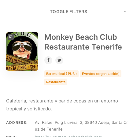
TOGGLE FILTERS
COUNT
5
SORT BY
Date
ORDER
Monkey Beach Club
Restaurante Tenerife
Bar musical ( PUB )
Eventos (organización)
Restaurante
Cafetería, restaurante y bar de copas en un entorno
tropical y sofisticado.
Av. Rafael Puig Lluvina, 3, 38640 Adeje, Santa Cr
ADDRESS:
uz de Tenerife