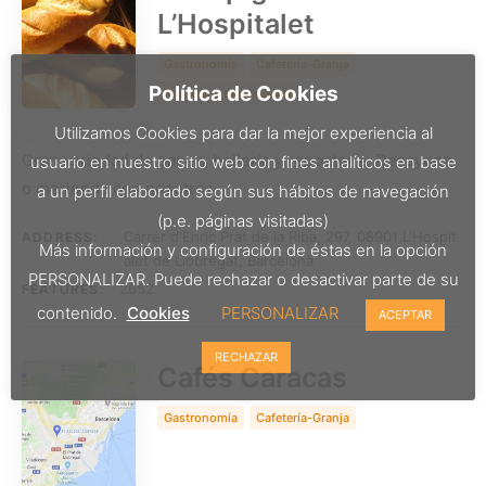
L’Hospitalet
Gastronomía
Cafetería-Granja
Política de Cookies
Panadería degustación
Utilizamos Cookies para dar la mejor experiencia al
Gran variedad de panes, bollería y repostería. Desayuna
usuario en nuestro sitio web con fines analíticos en base
o merienda con nosotros.
a un perfil elaborado según sus hábitos de navegación
(p.e. páginas visitadas)
Carrer d'Enric Prat de la Riba, 297, 08901 L'Hospit
ADDRESS:
Más información y configuración de éstas en la opción
alet de Llobregat, Barcelona
PERSONALIZAR. Puede rechazar o desactivar parte de su
2652
FEATURES:
contenido.
Cookies
PERSONALIZAR
ACEPTAR
RECHAZAR
Cafés Caracas
Gastronomía
Cafetería-Granja