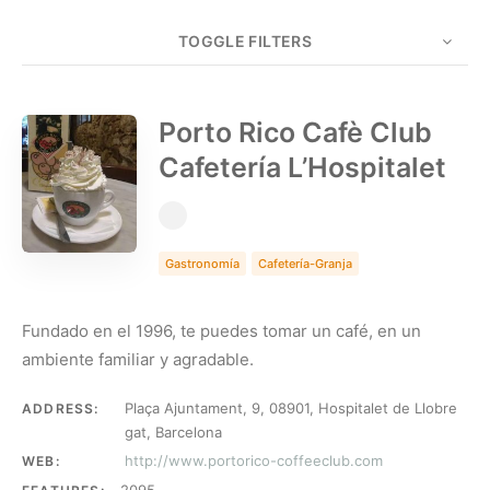
TOGGLE FILTERS
COUNT
5
SORT BY
Date
ORDER
Porto Rico Cafè Club
Cafetería L’Hospitalet
Gastronomía
Cafetería-Granja
Fundado en el 1996, te puedes tomar un café, en un
ambiente familiar y agradable.
Plaça Ajuntament, 9, 08901, Hospitalet de Llobre
ADDRESS:
gat, Barcelona
http://www.portorico-coffeeclub.com
WEB: