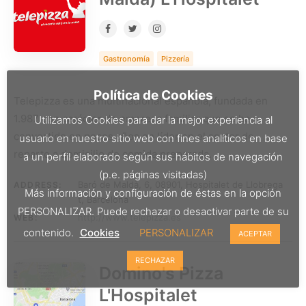
Gastronomía
Pizzería
Política de Cookies
Telepizza es una multinacional española, fundada en
1.987 con carácter de empresa familiar que se ha
Utilizamos Cookies para dar la mejor experiencia al
convertido en pocos años en líder en el sector de
usuario en nuestro sitio web con fines analíticos en base
reparto a domicilio de comida preparada.
a un perfil elaborado según sus hábitos de navegación
(p.e. páginas visitadas)
Baró de Maldà, 6, 08901, Hospitalet de Llobrega
ADDRESS:
Más información y configuración de éstas en la opción
t, Barcelona
PERSONALIZAR. Puede rechazar o desactivar parte de su
http://www.telepizza.es
WEB:
contenido.
Cookies
PERSONALIZAR
ACEPTAR
RECHAZAR
Domino's Pizza
L'Hospitalet