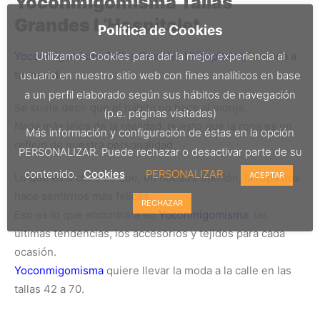
Yoconmigomisma Tallas
Grandes L’Hospitalet
Política de Cookies
Yoconmigomisma Tallas Grandes L’Hospitalet,
la moda a
Utilizamos Cookies para dar la mejor experiencia al
tu medida.
usuario en nuestro sitio web con fines analíticos en base
a un perfil elaborado según sus hábitos de navegación
Se suele decir que el hábito no hace al monje.
(p.e. páginas visitadas)
Nada más lejos de la realidad, puesto que la ropa es un
Más información y configuración de éstas en la opción
reflejo de nuestra personalidad.
PERSONALIZAR. Puede rechazar o desactivar parte de su
contenido.
Cookies
PERSONALIZAR
ACEPTAR
Lo que está claro es que, en nuestra opinión, la ropa nos
hace sentirnos más felices.
RECHAZAR
Eso es lo que encontrará en
Yoconmigomisma
: las
últimas tendencias, los accesorios y tejidos para cada
ocasión.
Yoconmigomisma
quiere llevar la moda a la calle en las
tallas 42 a 70.