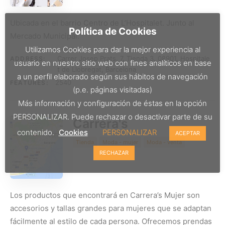
Ubicada en el barrio Centro de L’Hospitalet. Junto al
Política de Cookies
Mercado Municipal.
Utilizamos Cookies para dar la mejor experiencia al
Carrer Josep Prats, 7, Tienda 3, 08901, Hospitale
ADDRESS:
usuario en nuestro sitio web con fines analíticos en base
t de Llobregat, Barcelona
a un perfil elaborado según sus hábitos de navegación
2540
FEATURES:
(p.e. páginas visitadas)
Más información y configuración de éstas en la opción
PERSONALIZAR. Puede rechazar o desactivar parte de su
Carrera's
contenido.
Cookies
PERSONALIZAR
ACEPTAR
Tienda
Moda - mujer
Moda - venta
RECHAZAR
Los productos que encontrará en Carrera’s Mujer son
accesorios y tallas grandes para mujeres que se adaptan
fácilmente al estilo de cada persona. Ofrecemos prendas