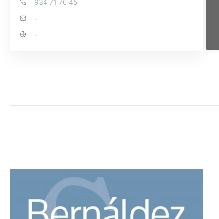
934 71 70 45
-
-