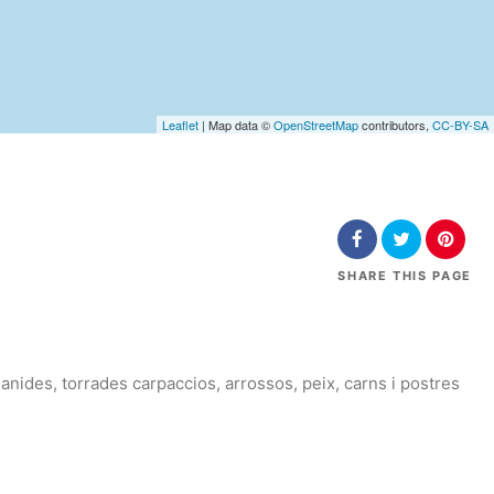
Leaflet
| Map data ©
OpenStreetMap
contributors,
CC-BY-SA
SHARE
THIS PAGE
nides, torrades carpaccios, arrossos, peix, carns i postres