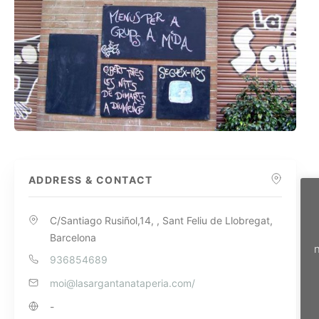
ADDRESS & CONTACT
C/Santiago Rusiñol,14, , Sant Feliu de Llobregat,
Barcelona
n
936854689
moi@lasargantanataperia.com
/
-