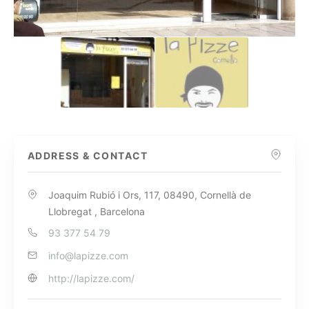
ADDRESS & CONTACT
Joaquim Rubió i Ors, 117, 08490, Cornellà de
Llobregat , Barcelona
93 377 54 79
info@lapizze.com
http://lapizze.com/