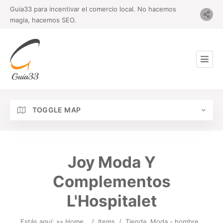
Guia33 para incentivar el comercio local. No hacemos
magia, hacemos SEO.
TOGGLE MAP
Joy Moda Y
Complementos
L'Hospitalet
Estás aquí: »
» Home
/
Items
/
Tienda
Moda - hombre