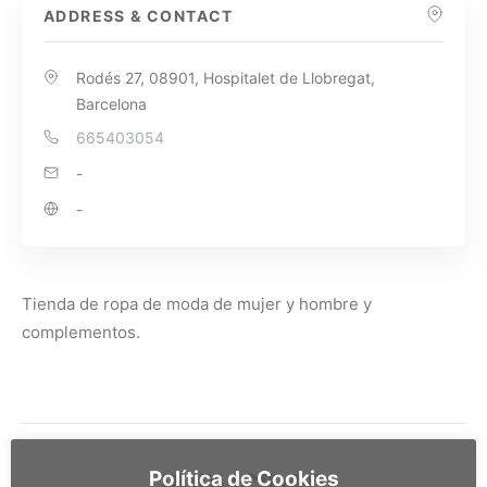
ADDRESS & CONTACT
Rodés 27, 08901, Hospitalet de Llobregat,
Barcelona
665403054
-
-
Tienda de ropa de moda de mujer y hombre y
complementos.
Política de Cookies
PUBLICIDAD