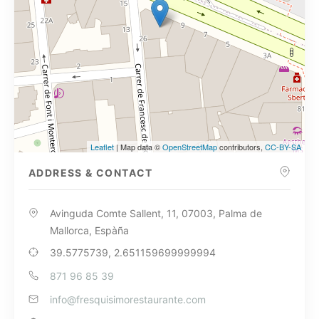
Leaflet
| Map data ©
OpenStreetMap
contributors,
CC-BY-SA
ADDRESS & CONTACT
Avinguda Comte Sallent, 11, 07003, Palma de
Mallorca, Espàña
39.5775739, 2.651159699999994
871 96 85 39
info@fresquisimorestaurante.com