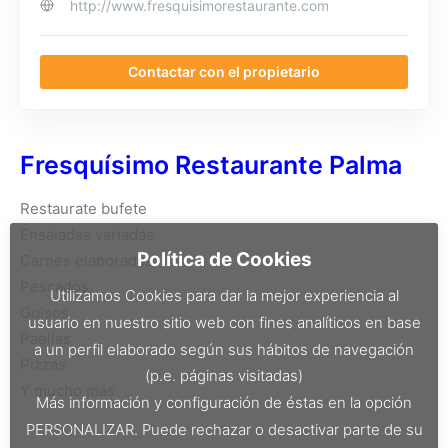
http://www.fresquisimorestaurante.com
Contactar con el propietario
Fresquísimo Restaurante Palma
Restaurate bufete
Ensaladas variadas
Política de Cookies
Carnes elaboradas
Pescados
Utilizamos Cookies para dar la mejor experiencia al
Guisos
usuario en nuestro sitio web con fines analíticos en base
Paellas
a un perfil elaborado según sus hábitos de navegación
Pizzas
(p.e. páginas visitadas)
Y mucho más
Más información y configuración de éstas en la opción
PERSONALIZAR. Puede rechazar o desactivar parte de su