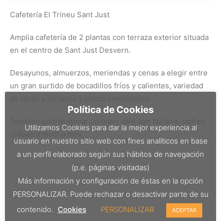
Cafetería El Trineu Sant Just
Amplia cafetería de 2 plantas con terraza exterior situada
en el centro de Sant Just Desvern.
Desayunos, almuerzos, meriendas y cenas a elegir entre
un gran surtido de bocadillos fríos y calientes, variedad
de tapas y torradas y platos combinados.
Política de Cookies
También podrás tomar un buen café con bollería, gofres,
Utilizamos Cookies para dar la mejor experiencia al
crêpes y mucho más
usuario en nuestro sitio web con fines analíticos en base
a un perfil elaborado según sus hábitos de navegación
(p.e. páginas visitadas)
Más información y configuración de éstas en la opción
PERSONALIZAR. Puede rechazar o desactivar parte de su
contenido.
Cookies
PERSONALIZAR
ACEPTAR