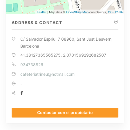
Leaflet
| Map data ©
OpenStreetMap
contributors,
CC-BY-SA
ADDRESS & CONTACT
C/ Salvador Espriu, 7 08960, Sant Just Desvern,
Barcelona
41.38127365565275, 2.0701569292682507
934738826
cafeteriatrineu@hotmail.com
-
Contactar con el propietario