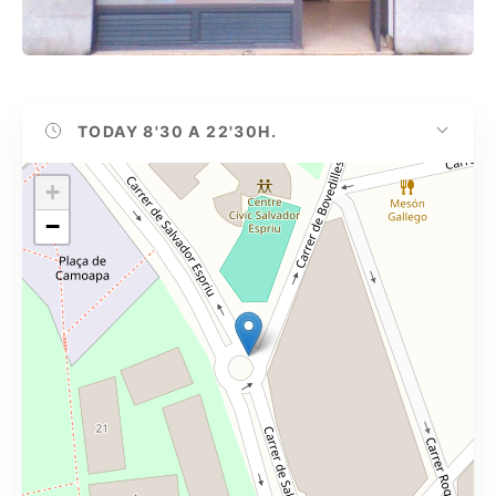
TODAY
8'30 A 22'30H.
+
−