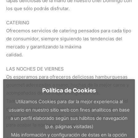
tapas deliciosas de la mano de nuestro chef Domingo con
los que sólo podrás disfrutar.
CATERING
Ofrecemos servicios de catering pensados para cada tipo
de consumidor, siempre siguiendo las tendencias del
mercado y garantizando la máxima
calidad.
LAS NOCHES DE VIERNES
Os esperamos para ofreceros deliciosas hamburguesas
gourmet aderezadas a mano, hechas de la mejor carne y
Política de Cookies
acompañadas de los mejores ingredientes.
También podréis disfrutar de originales sugerencias del
Utilizamos Cookies para dar la mejor experiencia al
día pero sobretodo, no habrá nada mejor que una
usuario en nuestro sitio web con fines analíticos en base
refrescante copa o uno de nuestros cocktails gourmet
a un perfil elaborado según sus hábitos de navegación
para acabar la noche a lo grande.
(p.e. páginas visitadas)
Más información y configuración de éstas en la opción