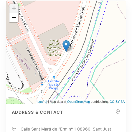
+
−
Leaflet
| Map data ©
OpenStreetMap
contributors,
CC-BY-SA
ADDRESS & CONTACT
Calle Sant Martí de l'Erm nº 1 08960, Sant Just