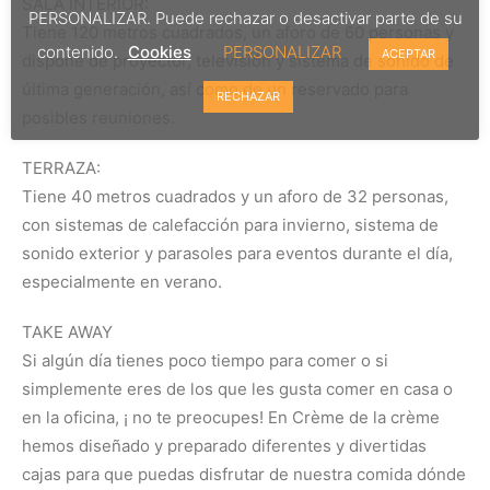
SALA INTERIOR:
PERSONALIZAR. Puede rechazar o desactivar parte de su
Tiene 120 metros cuadrados, un aforo de 60 personas y
contenido.
Cookies
PERSONALIZAR
ACEPTAR
dispone de proyector, televisión y sistema de sonido de
última generación, así como de un reservado para
RECHAZAR
posibles reuniones.
TERRAZA:
Tiene 40 metros cuadrados y un aforo de 32 personas,
con sistemas de calefacción para invierno, sistema de
sonido exterior y parasoles para eventos durante el día,
especialmente en verano.
TAKE AWAY
Si algún día tienes poco tiempo para comer o si
simplemente eres de los que les gusta comer en casa o
en la oficina, ¡ no te preocupes! En Crème de la crème
hemos diseñado y preparado diferentes y divertidas
cajas para que puedas disfrutar de nuestra comida dónde