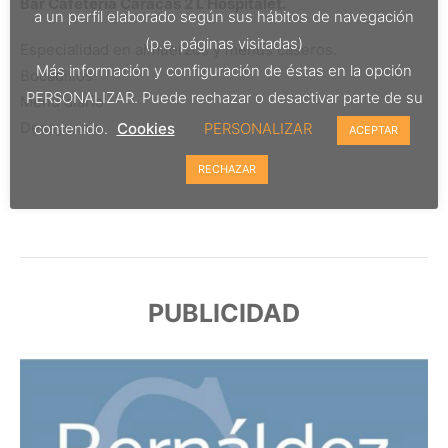
Bar Cafetería Caracas 2 L’Hospitalet.
a un perfil elaborado según sus hábitos de navegación
(p.e. páginas visitadas)
Especialidad en almuerzos y menús caseros.
Más información y configuración de éstas en la opción
Bocadillos
PERSONALIZAR. Puede rechazar o desactivar parte de su
Menú diario
Desayunos
contenido.
Cookies
PERSONALIZAR
ACEPTAR
RECHAZAR
PUBLICIDAD