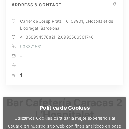
ADDRESS & CONTACT
Carrer de Josep Prats, 16, 08901, L'Hospitalet de
Llobregat, Barcelona
41.358994578821, 2.0993586361746
933371561
-
-
Bar Cafetería Caracas 2
Política de Cookies
L’Hospitalet
Utilizamos Cookies para dar la mejor experiencia al
usuario en nuestro sitio web con fines analíticos en base