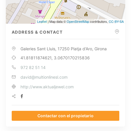
Leaflet
| Map data ©
OpenStreetMap
contributors,
CC-BY-SA
ADDRESS & CONTACT
Galeries Sant Lluis, 17250 Platja d'Aro, Girona
41.81811874621, 3.0670170215836
972 82 51 14
david@multionlinesl.com
http://www.aktualjewel.com
Contactar con el propietario