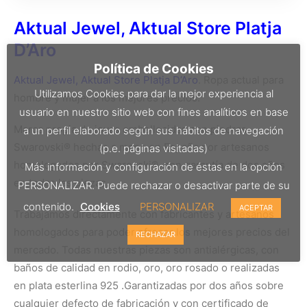
Aktual Jewel, Aktual Store Platja
D’Aro
Política de Cookies
Aktual Jewel, Aktual Store Platja D’Aro
. Ropa actual para
Utilizamos Cookies para dar la mejor experiencia al
hombre y mujer a los mejores precios.
usuario en nuestro sitio web con fines analíticos en base
Marca propia de joyas embellecidas con piedras
a un perfil elaborado según sus hábitos de navegación
Swarovski® hechas a mano en España por artesanos
(p.e. páginas visitadas)
homologados por Swarovski®, con garantía de dos años
Más información y configuración de éstas en la opción
en todas las piezas.
PERSONALIZAR. Puede rechazar o desactivar parte de su
contenido.
Cookies
PERSONALIZAR
ACEPTAR
Trabajamos directamente con fabricantes y artesanos
homologados para poder ofrecer los mejores precios del
RECHAZAR
mercado. Todas nuestras piezas son antialérgicas, con
baños de calidad en rodio, oro, oro rosado o realizadas
en plata esterlina 925 .Garantizadas por dos años sobre
cualquier defecto de fabricación y con certificado de