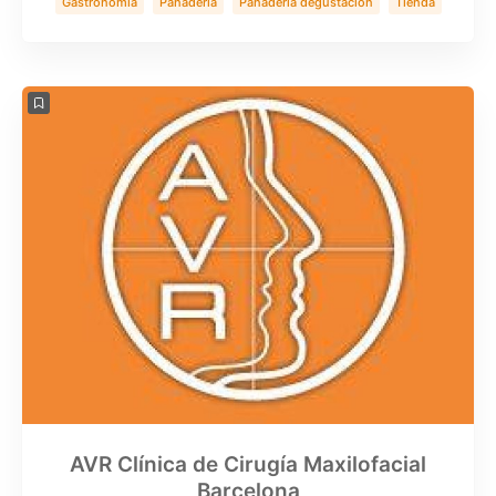
Gastronomía
Panadería
Panadería degustación
Tienda
AVR Clínica de Cirugía Maxilofacial
Barcelona