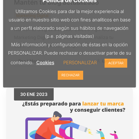
Política de Cookies
Mantén tu blog actualizado
Utilizamos Cookies para dar la mejor experiencia al
Marketing Digital
usuario en nuestro sitio web con fines analíticos en base
a un perfil elaborado según sus hábitos de navegación
Mantén tu blog actualizado Guia33 Agencia de
(p.e. páginas visitadas)
Marketing Digital en Barcelona. Externaliza tu
Más información y configuración de éstas en la opción
departamento de Marketing…
PERSONALIZAR. Puede rechazar o desactivar parte de su
Read More
Lydia
0
contenido.
Cookies
PERSONALIZAR
ACEPTAR
RECHAZAR
30
ENE
2023