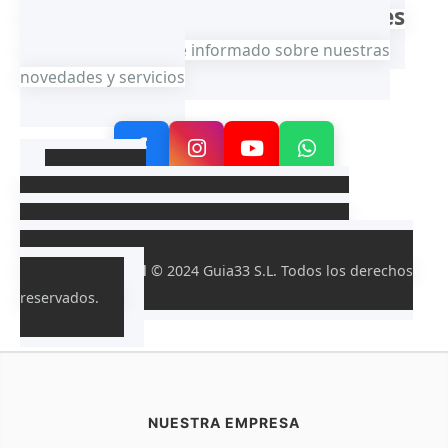
Síguenos en Redes
Barcelona, España
Sociales
Mantente informado sobre nuestras
novedades y servicios
Guia33 S.L.
Agencia de Marketing Digital · SEO · Diseño Web
Directorio Empresarial | Posicionamiento Web |
Consultoría Digital
© 2024 Guia33 S.L. Todos los derechos
reservados.
NUESTRA EMPRESA