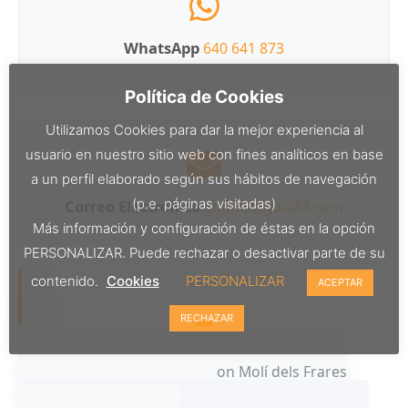
WhatsApp
640 641 873
Política de Cookies
Utilizamos Cookies para dar la mejor experiencia al
usuario en nuestro sitio web con fines analíticos en base
a un perfil elaborado según sus hábitos de navegación
(p.e. páginas visitadas)
Correo Electrónico
guia33@guia33.com
Más información y configuración de éstas en la opción
PERSONALIZAR. Puede rechazar o desactivar parte de su
contenido.
Cookies
PERSONALIZAR
ACEPTAR
RECHAZAR
Nuestras Oficinas
Polígon Molí dels Frares
08620 Sant Vicenç dels Horts