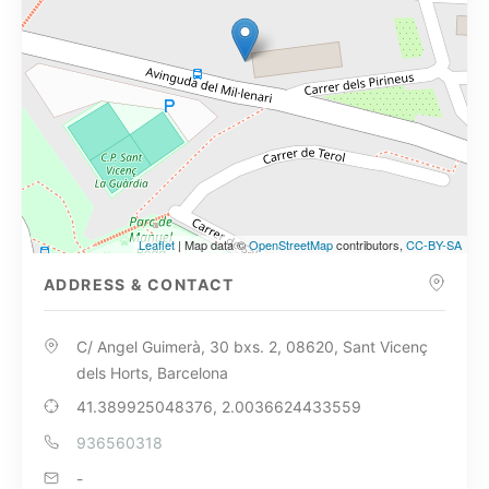
Leaflet
| Map data ©
OpenStreetMap
contributors,
CC-BY-SA
ADDRESS & CONTACT
C/ Angel Guimerà, 30 bxs. 2, 08620, Sant Vicenç
dels Horts, Barcelona
41.389925048376, 2.0036624433559
936560318
-