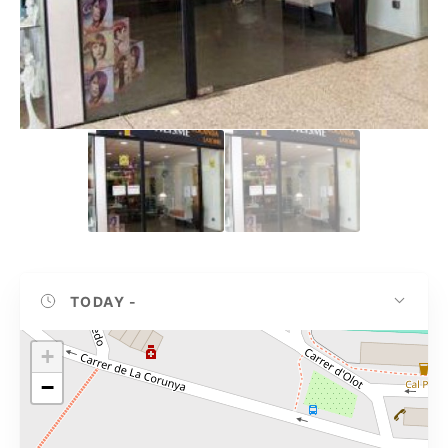
TODAY
-
+
−