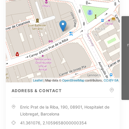
n
Leaflet
| Map data ©
OpenStreetMap
contributors,
CC-BY-SA
ADDRESS & CONTACT
Enric Prat de la Riba, 190, 08901, Hospitalet de
Llobregat, Barcelona
41.361076, 2.1059658000000354