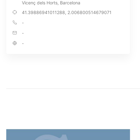
Vicenç dels Horts, Barcelona
41.39886941011288, 2.006800514679071
-
-
-