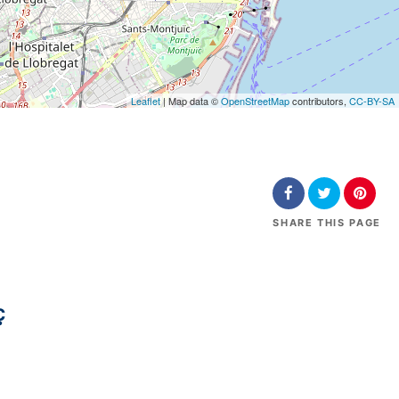
Leaflet
| Map data ©
OpenStreetMap
contributors,
CC-BY-SA
SHARE
THIS PAGE
ç