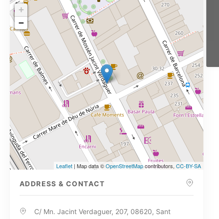
+
−
Leaflet
| Map data ©
OpenStreetMap
contributors,
CC-BY-SA
ADDRESS & CONTACT
C/ Mn. Jacint Verdaguer, 207, 08620, Sant