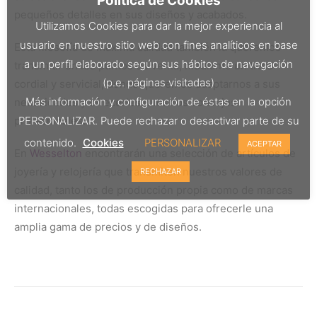
Política de Cookies
pequeños detalles en sus diseños y acabados.
Utilizamos Cookies para dar la mejor experiencia al
usuario en nuestro sitio web con fines analíticos en base
Esta filosofía de máxima calidad también la queremos
a un perfil elaborado según sus hábitos de navegación
transmitir en los puntos de venta, mediante un trato
(p.e. páginas visitadas)
cordial y servicial, donde queremos adaptarnos a sus
Más información y configuración de éstas en la opción
necesidades y ofrecerles nuestros consejos
PERSONALIZAR. Puede rechazar o desactivar parte de su
profesionales.
contenido.
Cookies
PERSONALIZAR
ACEPTAR
En
Wesselton
encontrarán una selección de artículos de
joyería y relojería que transmiten nuestros valores de
RECHAZAR
calidad, tanto los de producción propia como de marcas
internacionales, todas escogidas para ofrecerle una
amplia gama de precios y de diseños.