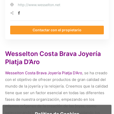
http://www.wesselton.net
Contactar con el propietario
Wesselton Costa Brava Joyería
Platja D’Aro
Wesselton Costa Brava Joyería Platja D’Aro
, se ha creado
con el objetivo de ofrecer productos de gran calidad del
mundo de la joyería y la relojería. Creemos que la calidad
tiene que ser un factor esencial en todas las diferentes
fases de nuestra organización, empezando en los
mismos orígenes de la creación de las joyas, como
seleccionando los mejores diamantes y cuidando los