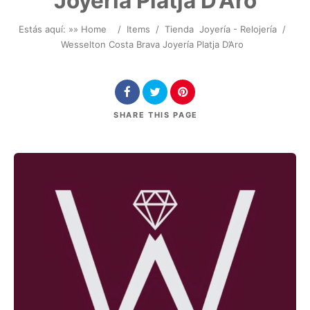
Joyería Platja D’Aro
Estás aquí: »
» Home
/
Items
/
Tienda
Joyería - Relojería
/
Wesselton Costa Brava Joyería Platja D’Aro
SHARE
THIS PAGE