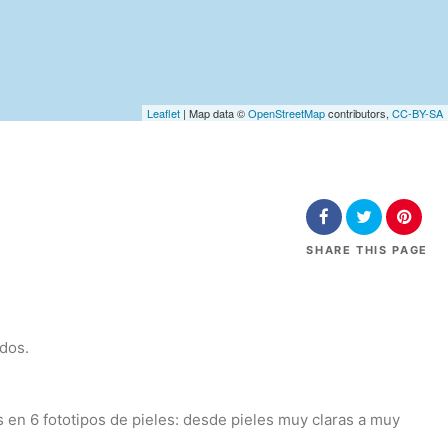
Leaflet
| Map data ©
OpenStreetMap
contributors,
CC-BY-SA
SHARE
THIS PAGE
ados.
en 6 fototipos de pieles: desde pieles muy claras a muy