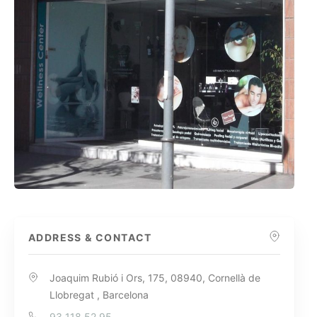
ADDRESS & CONTACT
Joaquim Rubió i Ors, 175, 08940, Cornellà de
Llobregat , Barcelona
93 118 52 95