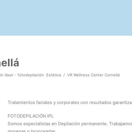
ellá
ón láser - fotodepilación
Estética
/
VR Wellness Center Cornellá
Tratamientos faciales y corporales con resultados garantiz
FOTODEPILACIÓN IPL
Somos especialistas en Depilación permanente. Trabajamos 
morenas o bronceadas.