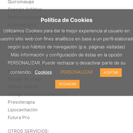
Quiromasaje
Drenaje linfático
Reflexología podal
Política de Cookies
Aromaterapia
Utilizamos Cookies para dar la mejor experiencia al usuario en
Masaje relajante anti-estrés
uestro sitio web con fines analíticos en base a un perfil elabora
Masaje pre y post parto
según sus hábitos de navegación (p.e. páginas visitadas)
Masaje celulitis-obesidad
Más información y configuración de éstas en la opción
Tratamientos reafirmantes
PERSONALIZAR. Puede rechazar o desactivar parte de su
Masaje Armonía (Pindas)
Masaje con piedras
contenido.
Cookies
PERSONALIZAR
ACEPTAR
Masaje de rosas
RECHAZAR
Masaje balinés
Masaje hawaiano Lomi-Lomi
Presoterapia
Lipocavitación
Futura Pro
OTROS SERVICIOS: