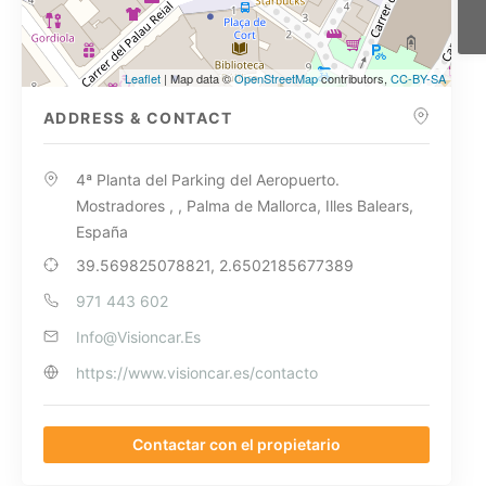
Leaflet
| Map data ©
OpenStreetMap
contributors,
CC-BY-SA
ADDRESS & CONTACT
4ª Planta del Parking del Aeropuerto.
Mostradores , , Palma de Mallorca, Illes Balears,
España
39.569825078821, 2.6502185677389
971 443 602
Info@Visioncar.Es
https://www.visioncar.es/contacto
Contactar con el propietario