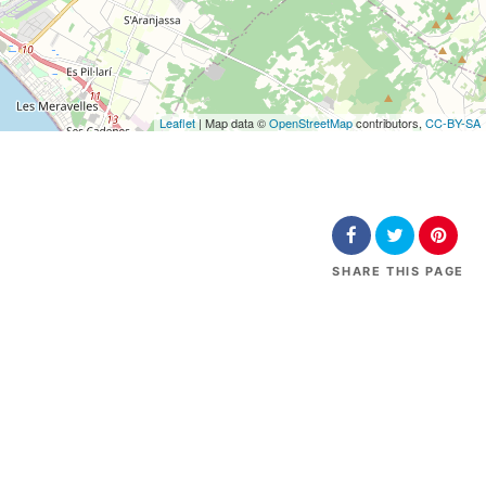
Leaflet
| Map data ©
OpenStreetMap
contributors,
CC-BY-SA
SHARE
THIS PAGE