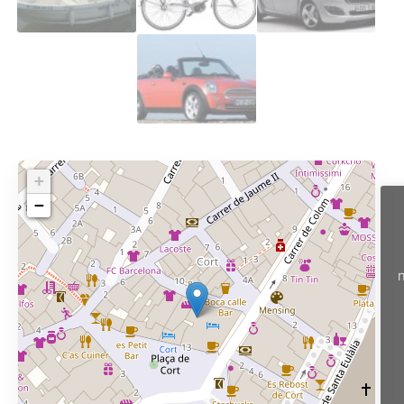
+
−
n