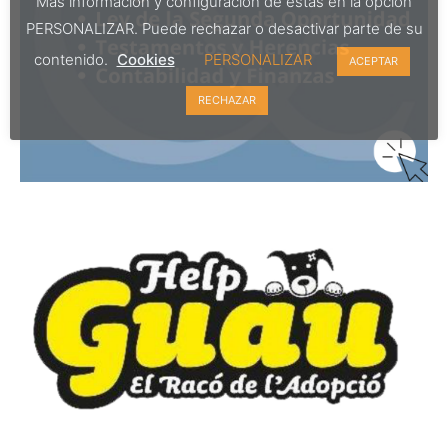
Más información y configuración de éstas en la opción
PERSONALIZAR. Puede rechazar o desactivar parte de su
contenido.
Cookies
PERSONALIZAR
ACEPTAR
RECHAZAR