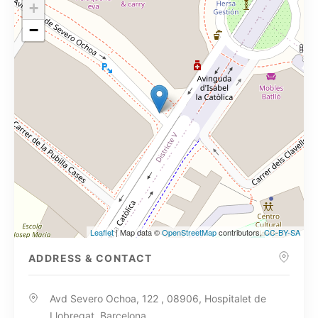
+
−
Leaflet
| Map data ©
OpenStreetMap
contributors,
CC-BY-SA
ADDRESS & CONTACT
Avd Severo Ochoa, 122 , 08906, Hospitalet de
Llobregat, Barcelona