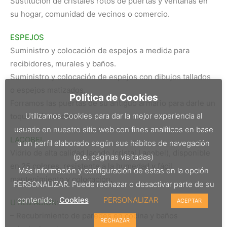
Sustitución de cristales rotos de puertas y ventanas en
su hogar, comunidad de vecinos o comercio.
ESPEJOS
Suministro y colocación de espejos a medida para
recibidores, murales y baños.
Suministro y colocación de espejos con dibujos tallados
o espejos matizados.
Política de Cookies
Forramos las puertas de su antiguo armario para darle un
Utilizamos Cookies para dar la mejor experiencia al
toque más moderno.
usuario en nuestro sitio web con fines analíticos en base
LACOBEL
a un perfil elaborado según sus hábitos de navegación
Vidrio de alta calidad lacado (cristal Lacobel), disponible
(p.e. páginas visitadas)
en 25 colores, resistente a la humedad y fácil
Más información y configuración de éstas en la opción
mantenimiento y colocación.
PERSONALIZAR. Puede rechazar o desactivar parte de su
contenido.
Cookies
PERSONALIZAR
ACEPTAR
UTILIZACIÓN:
– Recubrimiento de paredes en cocina y baños
RECHAZAR