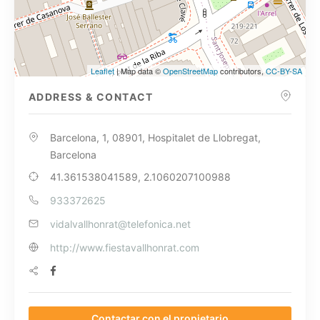
Leaflet
| Map data ©
OpenStreetMap
contributors,
CC-BY-SA
ADDRESS & CONTACT
Barcelona, 1, 08901, Hospitalet de Llobregat,
Barcelona
41.361538041589, 2.1060207100988
933372625
vidalvallhonrat@telefonica.net
http://www.fiestavallhonrat.com
Contactar con el propietario