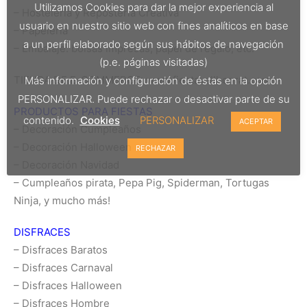
Utilizamos Cookies para dar la mejor experiencia al
– Hostelería y Repostería Creativa
usuario en nuestro sitio web con fines analíticos en base
– Papelería
a un perfil elaborado según sus hábitos de navegación
– Embalaje: bolsas impresas, papel de regalo, etc.
(p.e. páginas visitadas)
TIENDA DE E-COMMERCE: www.fiestavallhonrat.com
Más información y configuración de éstas en la opción
PERSONALIZAR. Puede rechazar o desactivar parte de su
PRODUCTOS PARA FIESTAS
contenido.
Cookies
PERSONALIZAR
ACEPTAR
– Decoración Cumpleaños
– Decoración Halloween
RECHAZAR
– Decoración Navidad
– Cumpleaños pirata, Pepa Pig, Spiderman, Tortugas
Ninja, y mucho más!
DISFRACES
– Disfraces Baratos
– Disfraces Carnaval
– Disfraces Halloween
– Disfraces Hombre