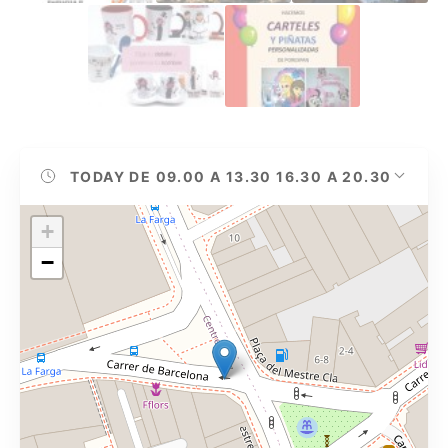
TODAY
DE 09.00 A 13.30 16.30 A 20.30
+
−