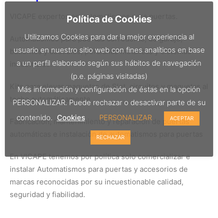
VICAPE expertos en automatismos para puertas.
Política de Cookies
Utilizamos Cookies para dar la mejor experiencia al
Automatismos para puertas correderas, de garaje,
usuario en nuestro sitio web con fines analíticos en base
batientes y abatibles, persianas metálicas y sistemas
a un perfil elaborado según sus hábitos de navegación
industriales.
(p.e. páginas visitadas)
Kits para elevar maquetas de Slot, circuitos y maquetas al
Más información y configuración de éstas en la opción
techo automáticamente
PERSONALIZAR. Puede rechazar o desactivar parte de su
contenido.
Cookies
PERSONALIZAR
ACEPTAR
Fabricación, mantenimiento y reparación de puertas
automáticas e instalación de automatismos para puertas
RECHAZAR
En VICAPE tenemos por política solo comercializar e
instalar Automatismos para puertas y accesorios de
marcas reconocidas por su incuestionable calidad,
seguridad y fiabilidad.