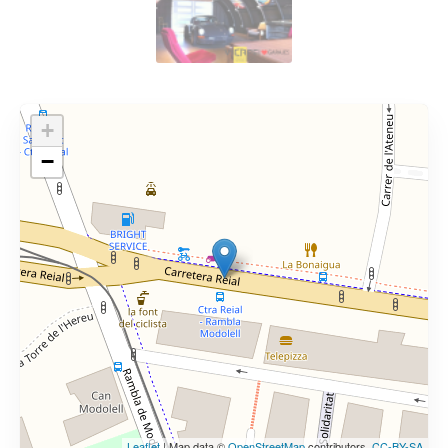
+
−
Leaflet
| Map data ©
OpenStreetMap
contributors,
CC-BY-SA