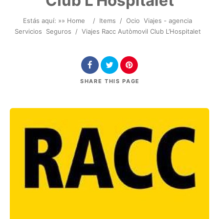
Club L’Hospitalet
Estás aquí: »
» Home
/
Items
/
Ocio
Viajes - agencia
Servicios
Seguros
/
Viajes Racc Autòmovil Club L’Hospitalet
SHARE
THIS PAGE