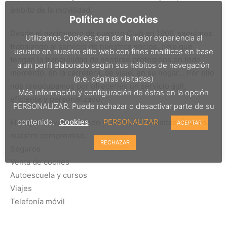
ámbito de la movilidad.
Política de Cookies
Desde el nacimiento de nuestro Club en 1906, seguimos
Utilizamos Cookies para dar la mejor experiencia al
trabajando al servicio de nuestros socios, para que
usuario en nuestro sitio web con fines analíticos en base
tengan la tranquilidad de sentirse protegidos en todo
a un perfil elaborado según sus hábitos de navegación
momento, en la carretera, de viaje, en su hogar… Por ello
(p.e. páginas visitadas)
nos preocupamos por ofrecerles un servicio ágil,
Más información y configuración de éstas en la opción
eficiente y personalizado.
PERSONALIZAR. Puede rechazar o desactivar parte de su
contenido.
Cookies
PERSONALIZAR
El mejor servicio, cuándo y dónde lo necesites. Éste es
ACEPTAR
nuestro compromiso.
RECHAZAR
Seguros
Venta de coches
Autoescuela y cursos
Viajes
Telefonía móvil