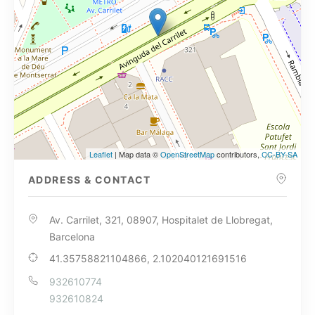
Leaflet
| Map data ©
OpenStreetMap
contributors,
CC-BY-SA
ADDRESS & CONTACT
Av. Carrilet, 321, 08907, Hospitalet de Llobregat,
Barcelona
41.35758821104866, 2.102040121691516
932610774
932610824