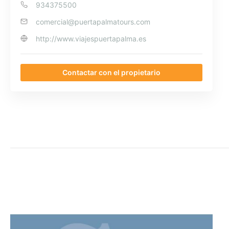
934375500
comercial@puertapalmatours.com
http://www.viajespuertapalma.es
Contactar con el propietario