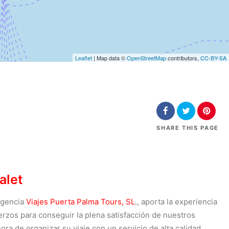
Leaflet
| Map data ©
OpenStreetMap
contributors,
CC-BY-SA
SHARE
THIS PAGE
alet
 agencia
Viajes Puerta Palma Tours, SL
., aporta la experiencia
rzos para conseguir la plena satisfacción de nuestros
ora de organizar su viaje con un servicio de alta calidad.