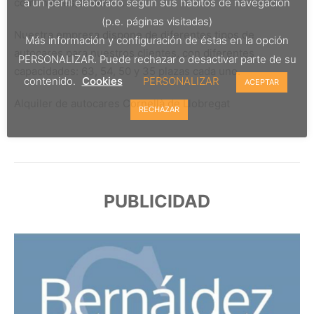
a un perfil elaborado según sus hábitos de navegación
comuniones, bodas…..
(p.e. páginas visitadas)
Nuestra empresa dispone de diferentes tipos de
Más información y configuración de éstas en la opción
autocares para nuestros clientes, con diferentes
PERSONALIZAR. Puede rechazar o desactivar parte de su
capacidades: 63, 54, 50 y 35 plazas cada uno.
contenido.
Cookies
PERSONALIZAR
ACEPTAR
Alquiler de autocares Cornellà de Llobregat
RECHAZAR
PUBLICIDAD