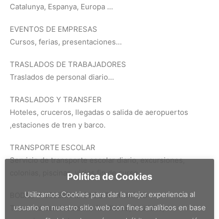
Catalunya, Espanya, Europa …
EVENTOS DE EMPRESAS
Cursos, ferias, presentaciones…
TRASLADOS DE TRABAJADORES
Traslados de personal diario…
TRASLADOS Y TRANSFER
Hoteles, cruceros, llegadas o salida de aeropuertos
,estaciones de tren y barco.
TRANSPORTE ESCOLAR
Servicio de transporte escolar diario, excursiones,
colonias, piscinas, viajes fin de curso….
Política de Cookies
Utilizamos Cookies para dar la mejor experiencia al
BODAS Y CELEBRACIONES FAMILIARES
usuario en nuestro sitio web con fines analíticos en base
Todas las celebraciones familiares, bautizos,