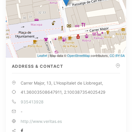
Leaflet
| Map data ©
OpenStreetMap
contributors,
CC-BY-SA
ADDRESS & CONTACT
Carrer Major, 13, L'Hospitalet de Llobregat,
41.36003508647911, 2.100387354025429
935413928
-
http://www.veritas.es