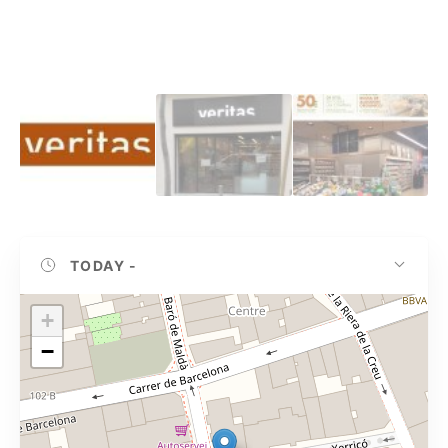
TODAY
-
+
−