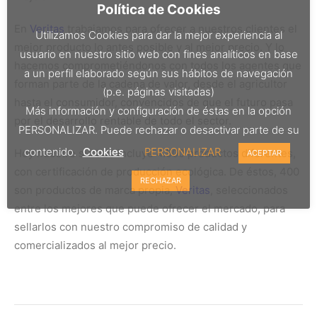
Política de Cookies
En
Veritas
trabajamos para ofrecer a nuestros clientes el
Utilizamos Cookies para dar la mejor experiencia al
mejor producto lo antes posible y al mejor precio. Y lo
usuario en nuestro sitio web con fines analíticos en base
hacemos comprometiéndonos con todos los agentes que
a un perfil elaborado según sus hábitos de navegación
forman parte de la cadena de valor, desde el agricultor
(p.e. páginas visitadas)
hasta el consumidor, convencidos de que el futuro pasa
Más información y configuración de éstas en la opción
por el desarrollo rentable de todo el sector.
PERSONALIZAR. Puede rechazar o desactivar parte de su
contenido.
Cookies
PERSONALIZAR
Hoy nuestro surtido incluye 4.500 productos diferentes,
ACEPTAR
con certificación de producción ecológica. De éstos, 400
RECHAZAR
son productos de marca propia,
Veritas
, seleccionados
entre los mejores que puede ofrecer el mercado, para
sellarlos con nuestro compromiso de calidad y
comercializados al mejor precio.