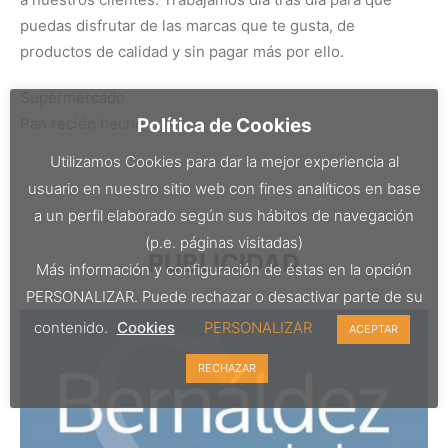
puedas disfrutar de las marcas que te gusta, de
productos de calidad y sin pagar más por ello.
Supermercado
Pan recién hecho
Política de Cookies
Utilizamos Cookies para dar la mejor experiencia al
usuario en nuestro sitio web con fines analíticos en base
a un perfil elaborado según sus hábitos de navegación
(p.e. páginas visitadas)
PUBLICIDAD
Más información y configuración de éstas en la opción
PERSONALIZAR. Puede rechazar o desactivar parte de su
contenido.
Cookies
PERSONALIZAR
ACEPTAR
RECHAZAR