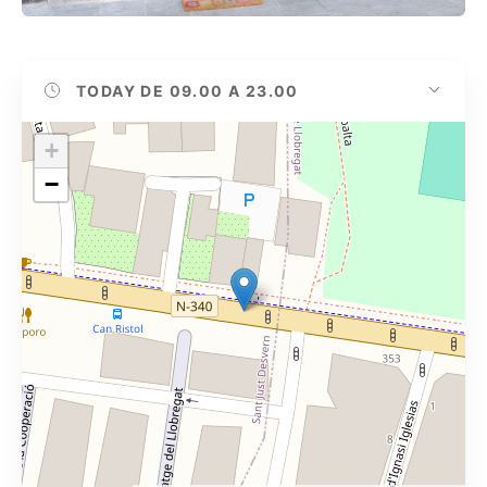
TODAY
DE 09.00 A 23.00
+
−