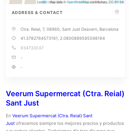
Leaflet
| Map data ©
OpenStreetMap
contributors,
CC-BY-SA
ADDRESS & CONTACT
Ctra. Reial, 7, 08960, Sant Just Desvern, Barcelona
41.3782764573161, 2.0800889595598164
934733037
-
-
Veerum Supermercat (Ctra. Reial)
Sant Just
En
Veerum Supermercat (Ctra. Reial) Sant
Just
ofrecemos siempre los mejores precios y productos
a nuestros clientes. Trabajamos día tras día para que