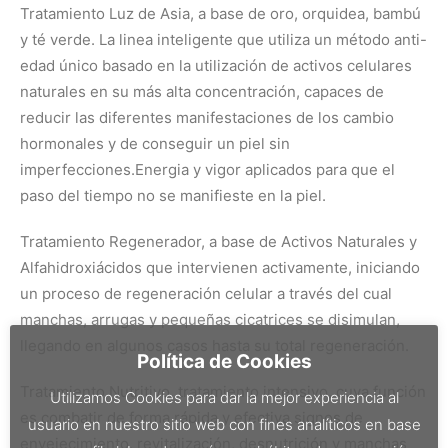
Tratamiento Luz de Asia, a base de oro, orquidea, bambú
y té verde. La linea inteligente que utiliza un método anti-
edad único basado en la utilización de activos celulares
naturales en su más alta concentración, capaces de
reducir las diferentes manifestaciones de los cambio
hormonales y de conseguir un piel sin
imperfecciones.Energia y vigor aplicados para que el
paso del tiempo no se manifieste en la piel.
Tratamiento Regenerador, a base de Activos Naturales y
Alfahidroxiácidos que intervienen activamente, iniciando
un proceso de regeneración celular a través del cual
manchas, arrugas y pequeñas cicatrices se disimulan,
llegando en algunos casos hasta su total regeneración.
Política de Cookies
Tratamiento Nutritivo, tratamiento intensivo, cuya función
Utilizamos Cookies para dar la mejor experiencia al
es combatir de forma rápida y efectiva signos de
usuario en nuestro sitio web con fines analíticos en base
envejecimiento, revitalización, desnutrición y manchas