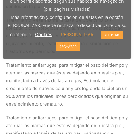
a un perfil elaborado según sus hábitos de navegación
seniles en la piel.
(p.e. páginas visitadas)
Más información y configuración de éstas en la opción
Tratamiento Reafirmante, a base de Coenzima Q10
PERSONALIZAR. Puede rechazar o desactivar parte de su
aplicada biotecnológicamente, aumentando la actividad
contenido.
Cookies
PERSONALIZAR
celular, y consiguiendo signos visibles de
ACEPTAR
rejuvenecimiento, reafirmación y una disminución de
RECHAZAR
trastornos epidérmicos.
Tratamiento antiarrugas, para mitigar el paso del tiempo y
atenuar las marcas que éste va dejando en nuestra piel,
manifestado a través de las arrugas; Estimulando el
crecimiento de nuevas celular y protegiendo la piel en un
90% ante los radicales libres peroxidados que originan su
envejecimiento prematuro.
Tratamiento antiarrugas, para mitigar el paso del tiempo y
atenuar las marcas que éste va dejando en nuestra piel,
manifestado a través de las arrugas; Estimulando el