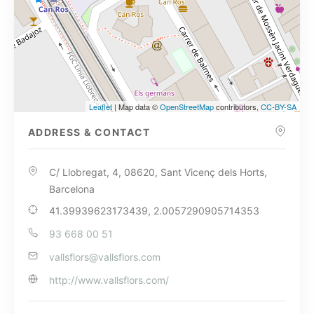
Leaflet
| Map data ©
OpenStreetMap
contributors,
CC-BY-SA
ADDRESS & CONTACT
C/ Llobregat, 4, 08620, Sant Vicenç dels Horts,
Barcelona
41.39939623173439, 2.0057290905714353
93 668 00 51
vallsflors@vallsflors.com
http://www.vallsflors.com/