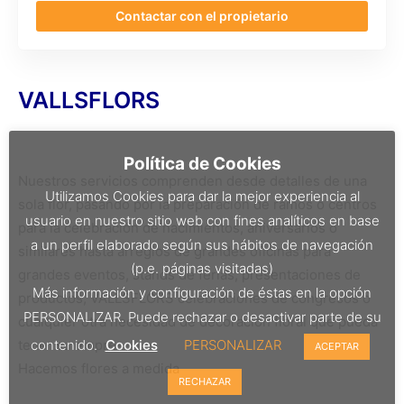
Contactar con el propietario
VALLSFLORS
Política de Cookies
Nuestros servicios comprenden desde detalles de una
Utilizamos Cookies para dar la mejor experiencia al
sola flor, pasando por la preparación de ramos o centros
usuario en nuestro sitio web con fines analíticos en base
para la celebración de nacimientos, aniversarios o
a un perfil elaborado según sus hábitos de navegación
similares hasta arreglos de grandes oficinas para
(p.e. páginas visitadas)
grandes eventos, stands de ferias, presentaciones de
Más información y configuración de éstas en la opción
productos, VALLSFLORS celebraciones de congresos o
PERSONALIZAR. Puede rechazar o desactivar parte de su
cualquier otra necesidad de decoración floral que pueda
tener su empresa
contenido.
Cookies
PERSONALIZAR
ACEPTAR
Hacemos flores a medida
RECHAZAR