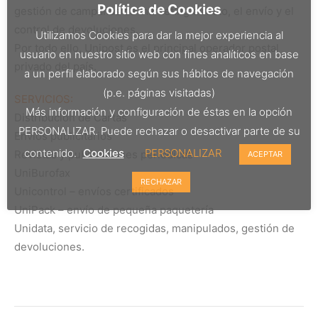
Política de Cookies
gestión de campañas de marketing directo, el envío y el
control de devoluciones.
Utilizamos Cookies para dar la mejor experiencia al
Por todo ello, Unipost es el principal operador postal
usuario en nuestro sitio web con fines analíticos en base
privado del país.
a un perfil elaborado según sus hábitos de navegación
(p.e. páginas visitadas)
SERVICIOS:
Más información y configuración de éstas en la opción
Distribución de Cartas
PERSONALIZAR. Puede rechazar o desactivar parte de su
Envíos publicitarios
contenido.
Cookies
PERSONALIZAR
Revistas y publicaciones periódicas
ACEPTAR
UniBurofax
RECHAZAR
Unicontrol – envíos certificados
UniPack – envío de pequeña paquetería
Unidata, servicio de recogidas, manipulados, gestión de
devoluciones.