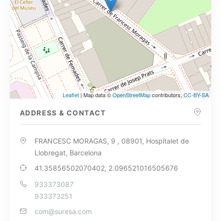
Leaflet
| Map data ©
OpenStreetMap
contributors,
CC-BY-SA
ADDRESS & CONTACT
FRANCESC MORAGAS, 9 , 08901, Hospitalet de
Llobregat, Barcelona
41.35856502070402, 2.096521016505676
933373087
933373251
com@suresa.com