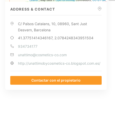
ADDRESS & CONTACT
C/ Països Catalans, 10, 08960, Sant Just
Desvern, Barcelona
41.37751414346167, 2.0784248343951504
934734177
unattimo@cosmetics-co.com
http://unattimobycosmetics-co.blogspot.com.es/
Contactar con el propietario