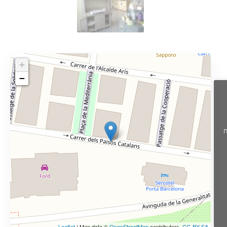
+
−
n
Leaflet
| Map data ©
OpenStreetMap
contributors,
CC-BY-SA