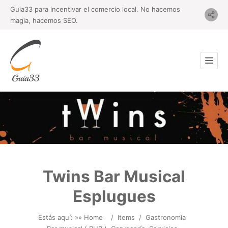
Guia33 para incentivar el comercio local. No hacemos
magia, hacemos SEO.
Twins Bar Musical
Esplugues
Estás aquí: »
» Home
/
Items
/
Gastronomía