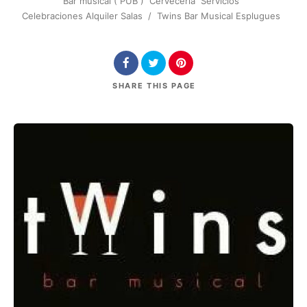
Bar musical ( PUB )
Cervecería
Servicios
Celebraciones Alquiler Salas
/
Twins Bar Musical Esplugues
SHARE
THIS PAGE