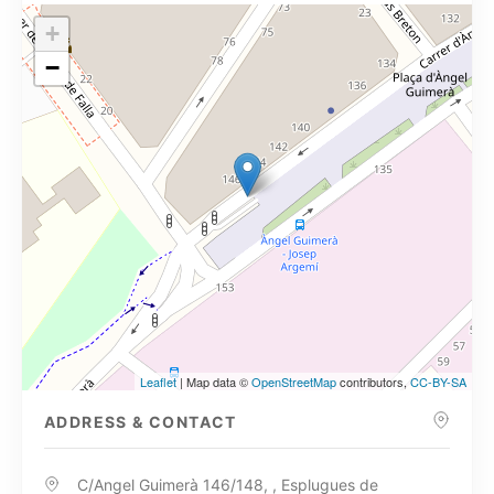
+
−
Leaflet
| Map data ©
OpenStreetMap
contributors,
CC-BY-SA
ADDRESS & CONTACT
C/Angel Guimerà 146/148, , Esplugues de