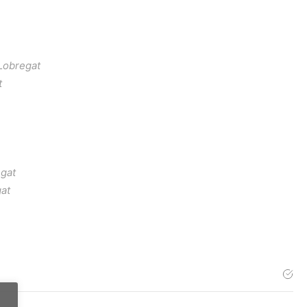
Lobregat
t
egat
gat