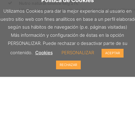
Política de Cookies
Nutro natural choice 4kg 21€
Llévate una unidad por 12€ o llévate dos unidades iguales o diferente
Utilizamos Cookies para dar la mejor experiencia al usuario en
uestro sitio web con fines analíticos en base a un perfil elabora
según sus hábitos de navegación (p.e. páginas visitadas)
Más información y configuración de éstas en la opción
PERSONALIZAR. Puede rechazar o desactivar parte de su
contenido.
Cookies
PERSONALIZAR
ACEPTAR
RECHAZAR