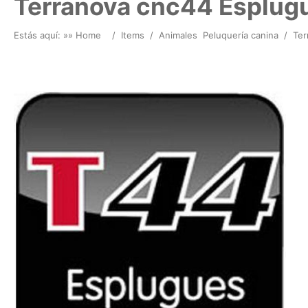
Terranova cnc44 Esplugu
Estás aquí: »
» Home
/
Items
/
Animales
Peluquería canina
/
Ter