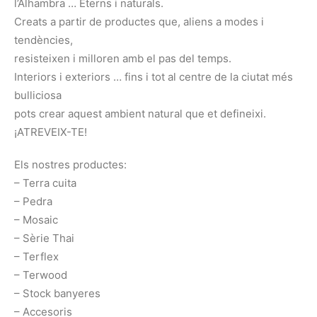
l’Alhambra … Eterns i naturals.
Creats a partir de productes que, aliens a modes i
tendències,
resisteixen i milloren amb el pas del temps.
Interiors i exteriors … fins i tot al centre de la ciutat més
bulliciosa
pots crear aquest ambient natural que et defineixi.
¡ATREVEIX-TE!
Els nostres productes:
– Terra cuita
– Pedra
– Mosaic
– Sèrie Thai
– Terflex
– Terwood
– Stock banyeres
– Accesoris