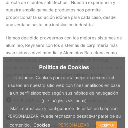
directa de clientes satisfechos . Nuestra experiencia y
nuestra amplia gama de productos nos permite
proporcionar la solución idónea para cada caso, desde
una ventana hasta una instalación industrial.
Hemos decidido proveernos con los mejores sistemas de
aluminio, Reynaers con los sistemas de carpintería más
avanzados a nivel mundial y Aluminios Barcelona como
proveedor local con una gran implantación en toda
Política de Cookies
Cataluña y un abanico de sistemas de carpintería que nos
permite ofrecer la mejor relación calidad- precio.
Utilizamos Cookies para dar la mejor experiencia al
usuario en nuestro sitio web con fines analíticos en base
Ventajas
a un perfil elaborado según sus hábitos de navegación
En
ALCAY
te ofrecemos una extensa gama de
(p.e. páginas visitadas)
productos adaptados a tus necesidades.
Más información y configuración de éstas en la opción
PERSONALIZAR. Puede rechazar o desactivar parte de su
Con
ALCAY
podrás construir tu nueva casa o renovar
contenido.
Cookies
PERSONALIZAR
tu actual vivienda. Cambiar las ventanas te ayudará a
ACEPTAR